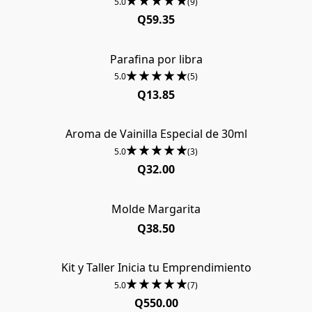
5.0
(9)
Q59.35
Parafina por libra
5.0
(5)
Q13.85
Aroma de Vainilla Especial de 30ml
AGOTADO
5.0
(3)
Q32.00
Molde Margarita
AGOTADO
Q38.50
Kit y Taller Inicia tu Emprendimiento
¡OFERTA!
5.0
(7)
Q550.00